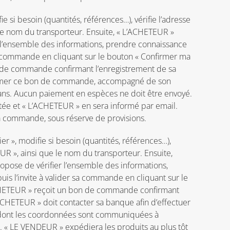
si besoin (quantités, références…), vérifie l’adresse
e le nom du transporteur. Ensuite, « L’ACHETEUR »
r l’ensemble des informations, prendre connaissance
sa commande en cliquant sur le bouton « Confirmer ma
on de commande confirmant l’enregistrement de sa
primer ce bon de commande, accompagné de son
sans. Aucun paiement en espèces ne doit être envoyé.
tée et « L’ACHETEUR » en sera informé par email.
a commande, sous réserve de provisions.
 », modifie si besoin (quantités, références…),
EUR », ainsi que le nom du transporteur. Ensuite,
ropose de vérifier l’ensemble des informations,
is l’invite à valider sa commande en cliquant sur le
’ACHETEUR » reçoit un bon de commande confirmant
CHETEUR » doit contacter sa banque afin d’effectuer
 dont les coordonnées sont communiquées à
. « LE VENDEUR » expédiera les produits au plus tôt