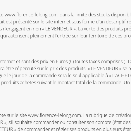
ite www.florence-lelong.com, dans la limite des stocks disponib
 est présenté sur le site internet sous forme d’un descriptif r
is n’engagent en rien « LE VENDEUR ». La vente des produits pr
qui autorisent pleinement l’entrée sur leur territoire de ces pro
 internet et sont des prix en Euros (€) toutes taxes comprises (T
être répercuté sur le prix des produits. « LE VENDEUR » se rés
logue le jour de la commande sera le seul applicable à « L’ACHE
s produits achetés suivant le montant total de la commande. Un fo
te sur le site www.florence-lelong.com. La rubrique de créati
 », s’il souhaite commander ou consulter son compte (état des c
TEUR » de commander et régler ses produits en plusieurs étap