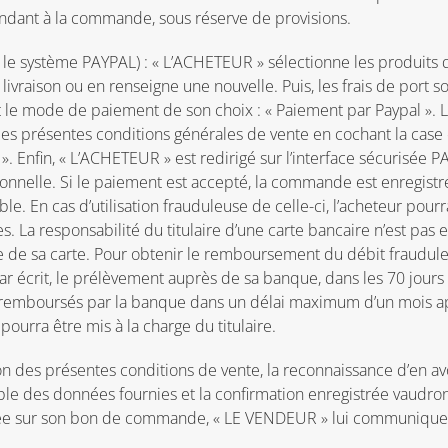
ndant à la commande, sous réserve de provisions.
a le système PAYPAL) : « L’ACHETEUR » sélectionne les produits 
e livraison ou en renseigne une nouvelle. Puis, les frais de port 
 le mode de paiement de son choix : « Paiement par Paypal ». L’
es présentes conditions générales de vente en cochant la case 
 Enfin, « L’ACHETEUR » est redirigé sur l’interface sécurisée P
nnelle. Si le paiement est accepté, la commande est enregistré
e. En cas d’utilisation frauduleuse de celle-ci, l’acheteur pourr
. La responsabilité du titulaire d’une carte bancaire n’est pas
ue de sa carte. Pour obtenir le remboursement du débit frauduleu
r écrit, le prélèvement auprès de sa banque, dans les 70 jours su
ont remboursés par la banque dans un délai maximum d’un mois a
ourra être mis à la charge du titulaire.
des présentes conditions de vente, la reconnaissance d’en avoi
ble des données fournies et la confirmation enregistrée vaudron
gnée sur son bon de commande, « LE VENDEUR » lui communiquera