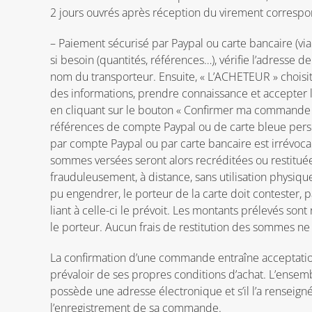
2 jours ouvrés après réception du virement correspo
– Paiement sécurisé par Paypal ou carte bancaire (vi
si besoin (quantités, références…), vérifie l’adresse d
nom du transporteur. Ensuite, « L’ACHETEUR » choisit
des informations, prendre connaissance et accepter l
en cliquant sur le bouton « Confirmer ma commande ».
références de compte Paypal ou de carte bleue perso
par compte Paypal ou par carte bancaire est irrévocabl
sommes versées seront alors recréditées ou restituées
frauduleusement, à distance, sans utilisation physiq
pu engendrer, le porteur de la carte doit contester, pa
liant à celle-ci le prévoit. Les montants prélevés s
le porteur. Aucun frais de restitution des sommes ne p
La confirmation d’une commande entraîne acceptation 
prévaloir de ses propres conditions d’achat. L’ensem
possède une adresse électronique et s’il l’a rensei
l’enregistrement de sa commande.