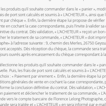
s produits qu’il souhaite commander dans le « panier », modifie 
frais de port sont calculés et soumis à « L’ACHETEUR », ainsi qu
t par chèque ». Enfin, la dernière étape lui propose de vérifie
nte en cochant la case correspondante, puis l’invite à valider 
initive du contrat. Dès validation, « L’ACHETEUR » reçoit un b
ncher le traitement de sa commande, « L’ACHETEUR » doit im
raphe» à l’adresse suivante : 9, chemin des Merles, 26750 Geys
ont acceptés. Dès réception du chèque, la commande sera trai
2 jours ouvrés après encaissement du chèque correspondant à l
lectionne les produits qu’il souhaite commander dans le « panier
velle. Puis, les frais de port sont calculés et soumis à « L’ACHET
oix : « Paiement par virement ». Enfin, la dernière étape lui p
tions générales de vente en cochant la case correspondante, pu
orme la conclusion définitive du contrat. Dès validation, « L
son paiement et déclencher le traitement de sa commande, « L’A
de vers le compte bancaire de Florence Lelong Photographe,
nde sera traitée et « L’ACHETEUR » en sera informé par e-mail