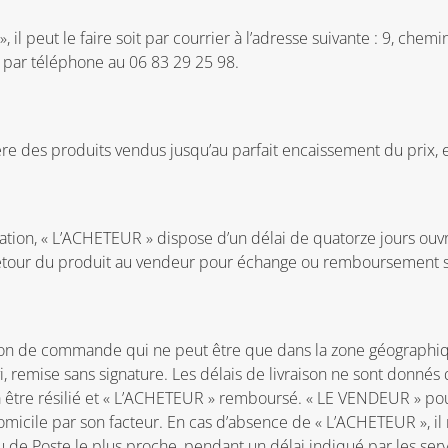
l peut le faire soit par courrier à l’adresse suivante : 9, chem
t par téléphone au 06 83 29 25 98.
e des produits vendus jusqu’au parfait encaissement du prix, en
ation, « L’ACHETEUR » dispose d’un délai de quatorze jours ou
 retour du produit au vendeur pour échange ou remboursement san
 le bon de commande qui ne peut être que dans la zone géograp
, remise sans signature. Les délais de livraison ne sont donnés qu
 être résilié et « L’ACHETEUR » remboursé. « LE VENDEUR » pou
omicile par son facteur. En cas d’absence de « L’ACHETEUR », il 
e Poste le plus proche, pendant un délai indiqué par les servic