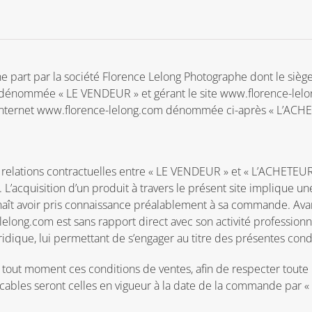
e part par la société Florence Lelong Photographe dont le siège
dénommée « LE VENDEUR » et gérant le site www.florence-lelong
te internet www.florence-lelong.com dénommée ci-après « L’ACH
s relations contractuelles entre « LE VENDEUR » et « L’ACHETEUR 
 L’acquisition d’un produit à travers le présent site implique u
naît avoir pris connaissance préalablement à sa commande. Avan
lelong.com est sans rapport direct avec son activité professionnel
uridique, lui permettant de s’engager au titre des présentes con
 tout moment ces conditions de ventes, afin de respecter toute
applicables seront celles en vigueur à la date de la commande par