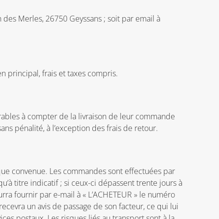
in des Merles, 26750 Geyssans ; soit par email à
 principal, frais et taxes compris.
vrables à compter de la livraison de leur commande
s pénalité, à l’exception des frais de retour.
hique convenue. Les commandes sont effectuées par
’à titre indicatif ; si ceux-ci dépassent trente jours à
rra fournir par e-mail à « L’ACHETEUR » le numéro
recevra un avis de passage de son facteur, ce qui lui
es postaux. Les risques liés au transport sont à la