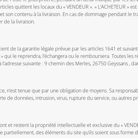
ticles quittent les locaux du « VENDEUR ». « L’ACHETEUR » est
e et son contenu à la livraison. En cas de dommage pendant le tr
 de la livraison.
ent de la garantie légale prévue par les articles 1641 et suivan
 » qui le reprendra, l’échangera ou le remboursera. Toutes les
l’adresse suivante : 9 chemin des Merles, 26750 Geyssans , dans
nce, n’est tenue que par une obligation de moyens. Sa respons
erte de données, intrusion, virus, rupture du service, ou autres 
t et restent la propriété intellectuelle et exclusive du « VEND
me partiellement, des éléments du site qu’ils soient sous forme de