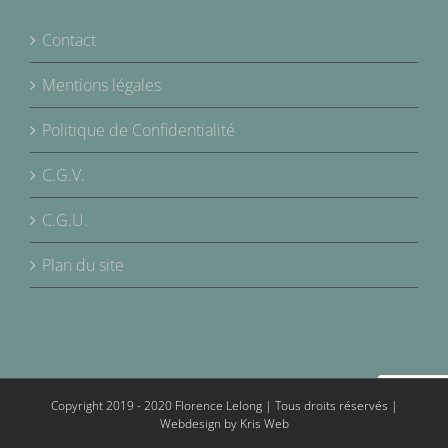
Contact
Mentions légales
Politique de Confidentialité
C.G.V.
C.G.U.
Plan du site
Copyright 2019 - 2020 Florence Lelong | Tous droits réservés |
Webdesign by
Kris Web