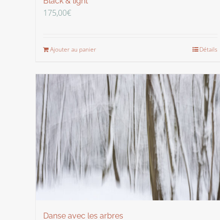
Black & light
175,00
€
Ajouter au panier
Détails
Danse avec les arbres