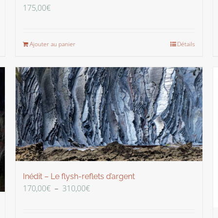
175,00
€
Ajouter au panier
Détails
Inédit – Le flysh-reflets d’argent
Plage
170,00
€
–
310,00
€
de
prix :