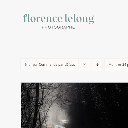
Passer
au
contenu
Trier par
Commande par défaut
Montrer
24 