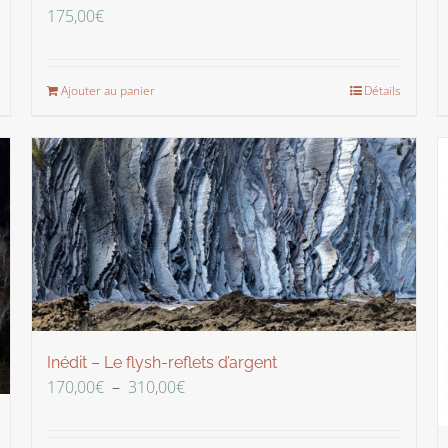
175,00
€
Ajouter au panier
Détails
Inédit – Le flysh-reflets d’argent
Plage
170,00
€
–
310,00
€
de
prix :