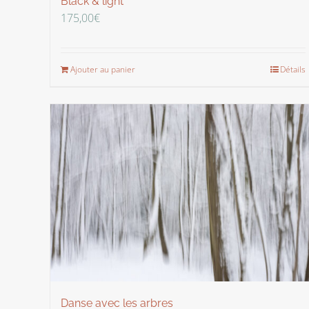
Black & light
175,00
€
Ajouter au panier
Détails
Danse avec les arbres