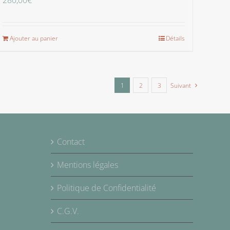
280,00
€
Ajouter au panier
Détails
1
2
3
Suivant
Contact
Mentions légales
Politique de Confidentialité
C.G.V.