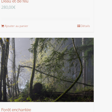
D’eau et de feu
280,00
€
Ajouter au panier
Détails
Forêt enchantée