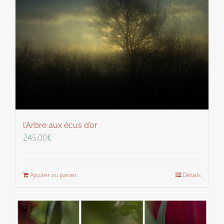
l’Arbre aux écus d’or
245,00
€
Ajouter au panier
Détails