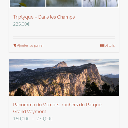
Triptyque – Dans les Champs
225,00
€
Ajouter au panier
Détails
Panorama du Vercors, rochers du Parque
Grand Veymont
Plage
150,00
€
–
270,00
€
de