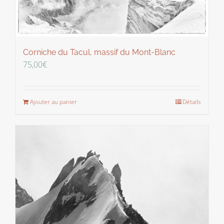
Corniche du Tacul, massif du Mont-Blanc
75,00
€
Ajouter au panier
Détails