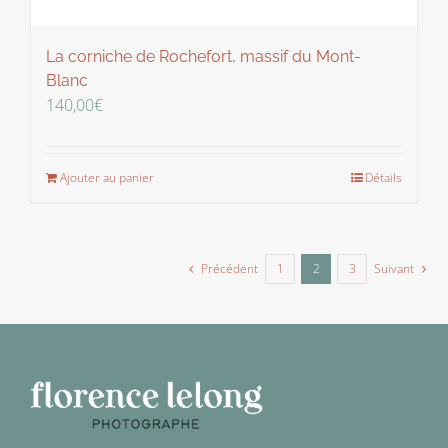
La corniche de Rochefort, massif du Mont-
Blanc
140,00
€
Ajouter au panier
Détails
Précédent
1
2
3
Suivant