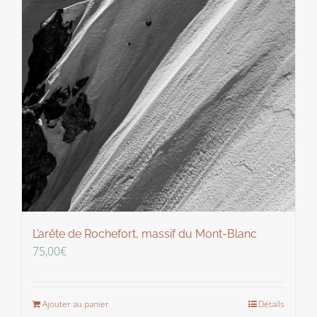
L’arête de Rochefort, massif du Mont-Blanc
75,00
€
Ajouter au panier
Détails